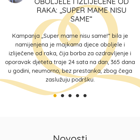
OBOLJELE I IZLIJEČENE OD
RAKA: „SUPER MAME NISU
SAME“
Kampanja „Super mame nisu same!“ bila je
namijenjena je majkama djece oboljele i
izliječene od raka, čija borba za ozdravljenje i
oporavak djeteta traje 24 sata na dan, 365 dana
u godini, neumorno, bez prestanka, zbog čega
zaslužuju podršku.
Novosti