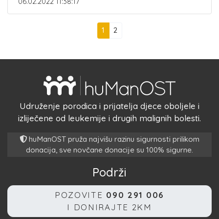
06.02.2022 11:38:17
1
2
Udruženje porodica i prijatelja djece oboljele i
izliječene od leukemije i drugih malignih bolesti.
huManOST pruža najvišu razinu sigurnosti prilikom
donacija, sve novčane donacije su 100% sigurne.
Podrži
POZOVITE
090 291 006
I DONIRAJTE 2KM